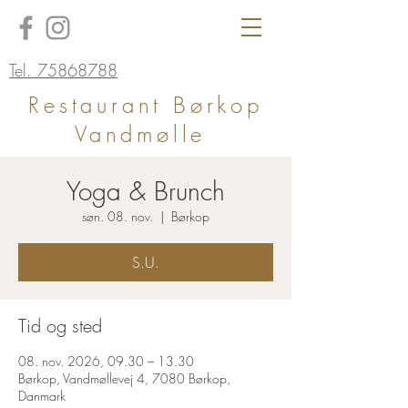
Tel. 75868788
Restaurant Børkop
Vandmølle
Yoga & Brunch
søn. 08. nov.
  |  
Børkop
S.U.
Tid og sted
08. nov. 2026, 09.30 – 13.30
Børkop, Vandmøllevej 4, 7080 Børkop,
Danmark