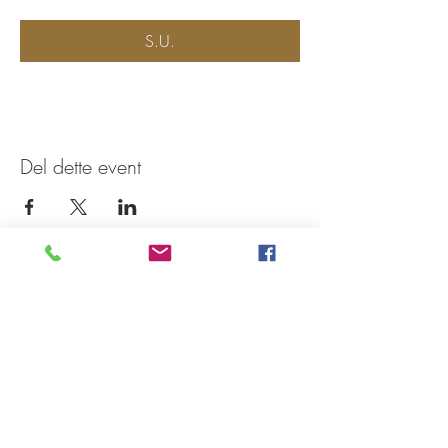
S.U.
Del dette event
Tilmeld dig vores nyhedsbrev
Tilmeld Nu