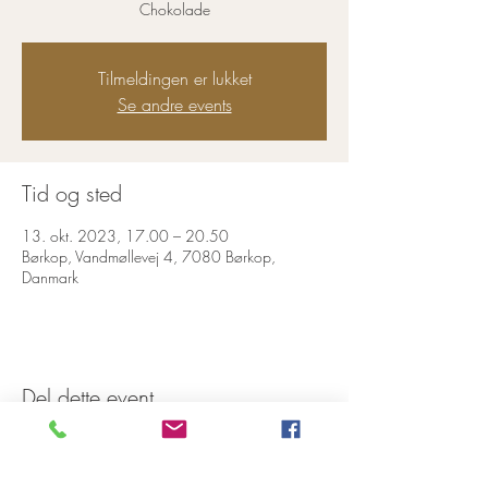
Chokolade
Tilmeldingen er lukket
Se andre events
Tid og sted
13. okt. 2023, 17.00 – 20.50
Børkop, Vandmøllevej 4, 7080 Børkop,
Danmark
Del dette event