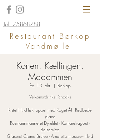
Tel. 75868788
Restaurant Børkop
Vandmølle
Konen, Kællingen,
Madammen
fre. 13. okt.
  |  
Børkop
Velkomstdrinks - Snacks
Ristet Hvid fisk toppet med Røget Ål - Rødbede
glace
Rosmarinmarineret Dyrefilet - Kantarelragout -
Balsamico
Glaseret Crème Brûlée - Amaretto mousse - Hvid