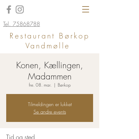
Tel. 75868788
Restaurant Børkop
Vandmølle
Konen, Kællingen,
Madammen
fre. 08. mar.
  |  
Børkop
Tilmeldingen er lukket
Se andre events
Tid og sted