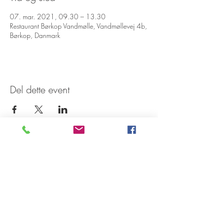
07. mar. 2021, 09.30 – 13.30
Restaurant Børkop Vandmølle, Vandmøllevej 4b,
Børkop, Danmark
Del dette event
Tilmeld dig vores nyhedsbrev
Tilmeld Nu