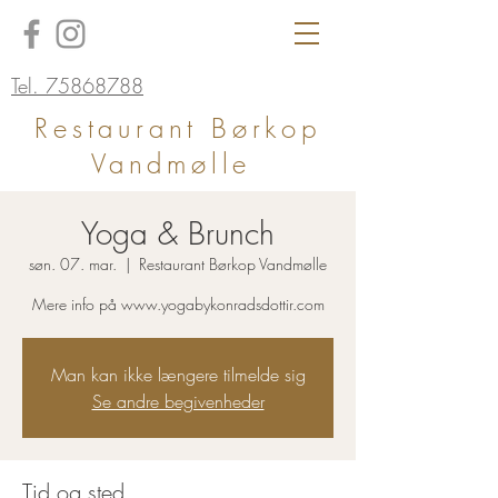
Tel. 75868788
Restaurant Børkop
Vandmølle
Yoga & Brunch
søn. 07. mar.
  |  
Restaurant Børkop Vandmølle
Mere info på www.yogabykonradsdottir.com
Man kan ikke længere tilmelde sig
Se andre begivenheder
Tid og sted