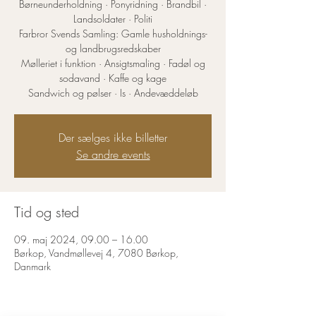
Børneunderholdning · Ponyridning · Brandbil ·
Landsoldater · Politi
Farbror Svends Samling: Gamle husholdnings-
og landbrugsredskaber
Mølleriet i funktion · Ansigtsmaling · Fadøl og
sodavand · Kaffe og kage
Sandwich og pølser · Is · Andevæddeløb
Der sælges ikke billetter
Se andre events
Tid og sted
09. maj 2024, 09.00 – 16.00
Børkop, Vandmøllevej 4, 7080 Børkop,
Danmark