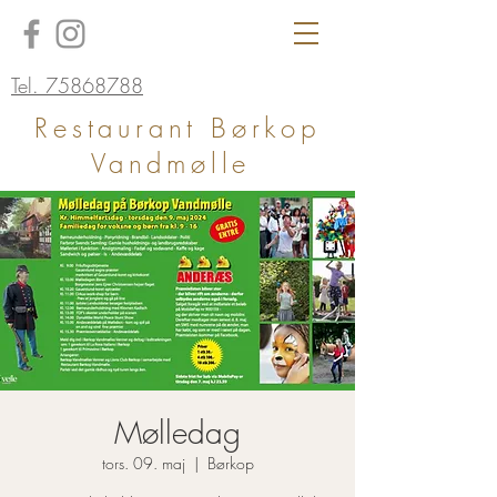
Tel. 75868788
Restaurant Børkop
Vandmølle
Mølledag
tors. 09. maj
  |  
Børkop