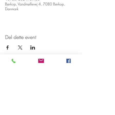
Børkop, Vandmøllevej 4, 7080 Børkop,
Danmark
Del dette event
Tilmeld dig vores nyhedsbrev
Tilmeld Nu
©
2020-2026
Restaurant Børkop Vandmølle