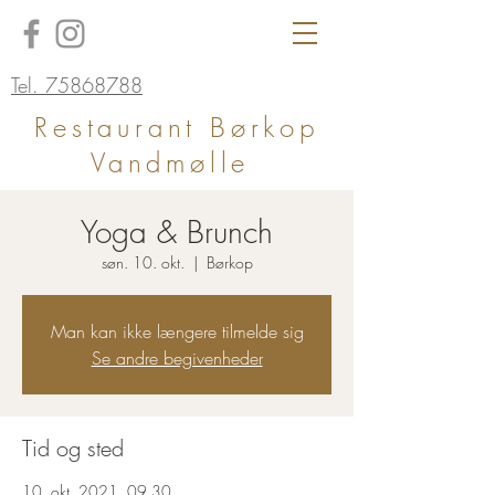
Tel. 75868788
Restaurant Børkop
Vandmølle
Yoga & Brunch
søn. 10. okt.
  |  
Børkop
Man kan ikke længere tilmelde sig
Se andre begivenheder
Tid og sted
10. okt. 2021, 09.30